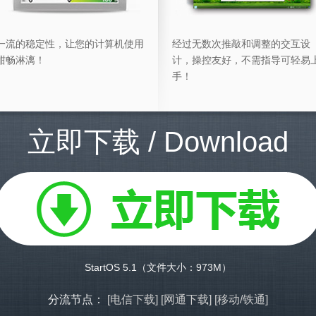
一流的稳定性，让您的计算机使用
经过无数次推敲和调整的交互设
酣畅淋漓！
计，操控友好，不需指导可轻易
手！
立即下载 / Download
StartOS 5.1
（文件大小：973M）
分流节点：
[电信下载]
[网通下载]
[移动/铁通]